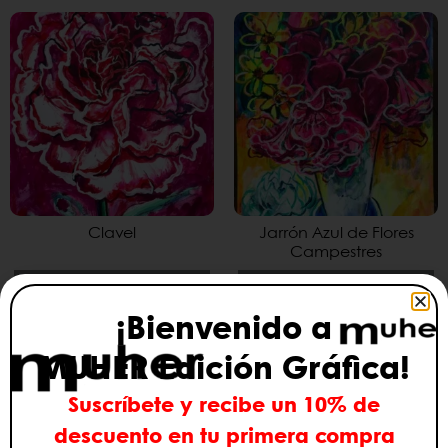
Clavel
Jarrón Azul de Flores
Campestres
Seleccionar opciones
Seleccionar opciones
¡Bienvenido a
ANTERIOR
SIGUIENTE
MUHER Edición Gráfica!
DIARIO MADRID
LA 1 RTVE
Te puede interesar
Suscríbete y recibe un 10% de
descuento en tu primera compra