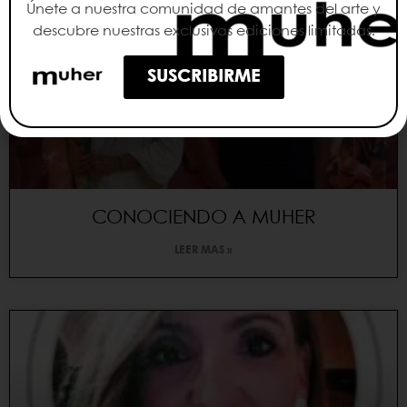
Únete a nuestra comunidad de amantes del arte y
descubre nuestras exclusivas ediciones limitadas.
SUSCRIBIRME
CONOCIENDO A MUHER
LEER MAS »