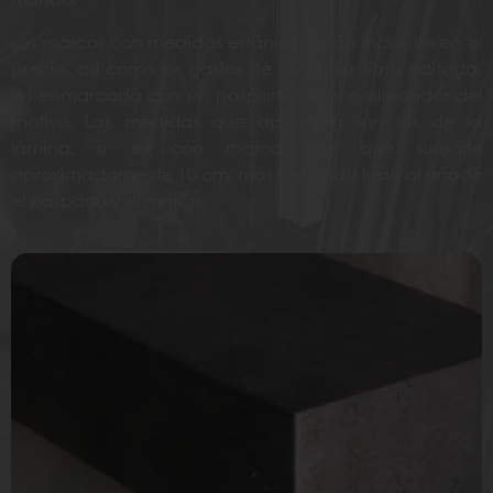
mundo.
Los marcos con medidas estándar están incluidos en el
precio, así como los gastos de envío. La obra editada,
va enmarcada con un paspartú blanco alrededor del
motivo. Las medidas que aparecen son las de la
lámina, si es con marco hay que sumarle
aproximadamente 10 cm. más por cada lado al añadir
el paspartú y el marco.