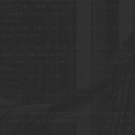
Edición en papel natural artístico de 320 grms con
superficie rugosa y retocada a mano por MUHER para
obtener el acabado brillante, luminoso y dar
originalidad a la pieza, por lo que prácticamente no
dista del original.
La edición impresa es de alta calidad en tintas y
reproducción con escala de color igual al original
combinada con el papel artístico Premium, garantiza
una conservación de los colores originales para la
mayor garantía de resistencia y perdurabilidad en el
tiempo.
A la obra se le adjunta a un certificado de garantía
firmado del artista.
La obra sin enmarcar se envuelve cuidadosamente en
papel de seda y embalado en un tubo de cartón
protegido, se puede enviar a cualquier parte del