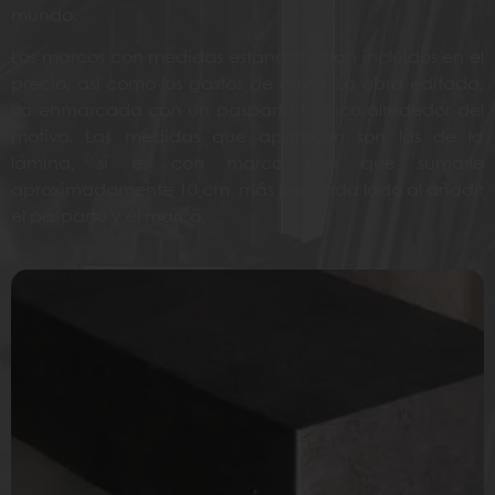
mundo.
Los marcos con medidas estándar están incluidos en el
precio, así como los gastos de envío. La obra editada,
va enmarcada con un paspartú blanco alrededor del
motivo. Las medidas que aparecen son las de la
lámina, si es con marco hay que sumarle
aproximadamente 10 cm. más por cada lado al añadir
el paspartú y el marco.