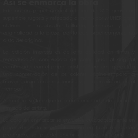
Asi se enmarca la obra
Edición en papel natural artístico de 320 grms con
superficie rugosa y retocada a mano por MUHER para
obtener el acabado brillante, luminoso y dar
originalidad a la pieza, por lo que prácticamente no
dista del original.
La edición impresa es de alta calidad en tintas y
reproducción con escala de color igual al original
combinada con el papel artístico Premium, garantiza
una conservación de los colores originales para la
mayor garantía de resistencia y perdurabilidad en el
tiempo.
A la obra se le adjunta a un certificado de garantía
firmado del artista.
La obra sin enmarcar se envuelve cuidadosamente en
papel de seda y embalado en un tubo de cartón
protegido, se puede enviar a cualquier parte del