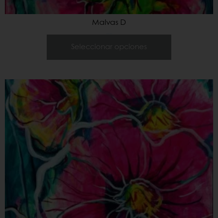
Malvas D
700,00
€
–
900,00
€
Seleccionar opciones