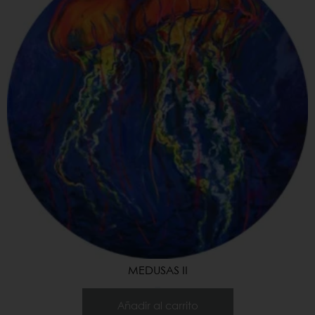
MEDUSAS II
15.000,00
€
Añadir al carrito