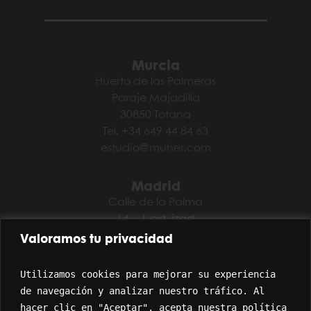
Murcia
Huerto de las Palmeras
Paraje Majadilla
30850 Totana
Tel. +34 649 44 84 63
estudio@muher.com
Madrid
Calle de la Palma
14 – 1 ext. izqd
28004 Madrid
Valoramos tu privacidad
Tel. +34 914 47 62 89
estudio@muher.com
Utilizamos cookies para mejorar su experiencia 
de navegación y analizar nuestro tráfico. Al 
hacer clic en "Aceptar", acepta nuestra política 
Miami