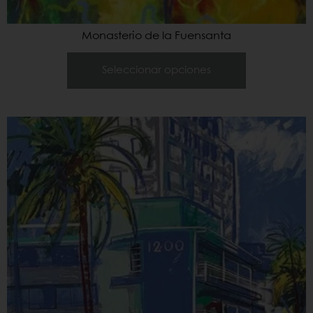
Monasterio de la Fuensanta
460,00
€
–
900,00
€
Seleccionar opciones