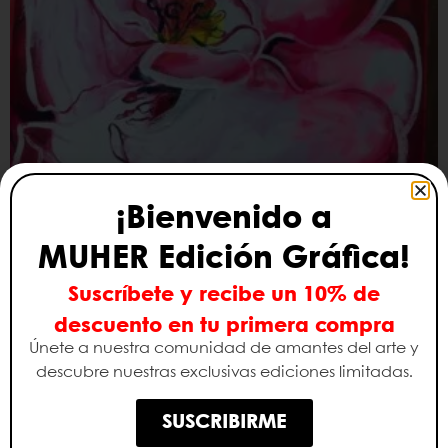
¡Bienvenido a
MUHER Edición Gráfica!
Orquídea Blanca I
Suscríbete y recibe un 10% de
460,00
€
–
900,00
€
descuento en tu primera compra
Seleccionar opciones
Únete a nuestra comunidad de amantes del arte y
descubre nuestras exclusivas ediciones limitadas.
SUSCRIBIRME