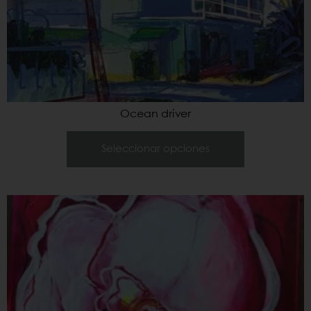
Ocean driver
460,00
€
–
900,00
€
Seleccionar opciones